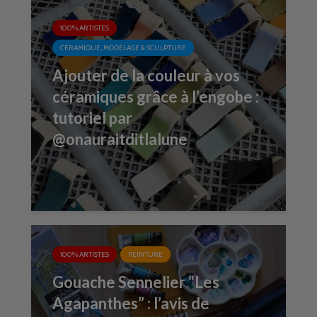
100% ARTISTES
CÉRAMIQUE, MODELAGE & SCULPTURE
Ajouter de la couleur à vos
céramiques grâce à l’engobe :
tutoriel par
@onauraitditlalune
100% ARTISTES
PEINTURE
Gouache Sennelier “Les
Agapanthes” : l’avis de