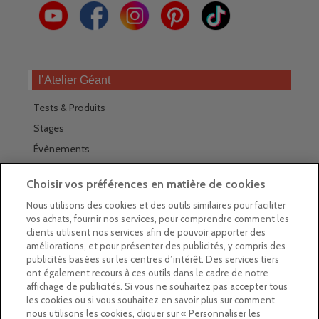
l’Atelier Géant
Tests & Produits
Stages
Évènements
Les magasins Géants
Choisir vos préférences en matière de cookies
Trouver nos magasins
Nous utilisons des cookies et des outils similaires pour faciliter
vos achats, fournir nos services, pour comprendre comment les
La newsletter des magasins
clients utilisent nos services afin de pouvoir apporter des
améliorations, et pour présenter des publicités, y compris des
Feuilleter le Guide
publicités basées sur les centres d’intérêt. Des services tiers
ont également recours à ces outils dans le cadre de notre
Gratuit : intégrer le Guide
affichage de publicités. Si vous ne souhaitez pas accepter tous
les cookies ou si vous souhaitez en savoir plus sur comment
Marques Beaux-Arts
nous utilisons les cookies, cliquer sur « Personnaliser les