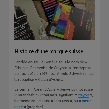
Histoire d’une marque suisse
Fondée en 1915 à Genève sous le nom de «
Fabrique Genevoise de Crayons », l’entreprise
est rachetée en 1924 par Arnold Schweitzer, qui
la rebaptise « Caran d’Ache ».
Le terme « Caran d’Ache » dérive du mot russe
« karandash » (карандаш), signifiant «
crayon
»,
lui-même issu du turc « kara tash », ou «
pierre
noire
» (graphite).