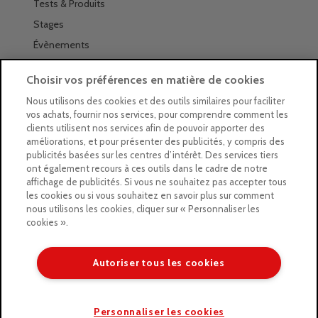
Tests & Produits
Stages
Évènements
Les magasins Géants
Choisir vos préférences en matière de cookies
Trouver nos magasins
Nous utilisons des cookies et des outils similaires pour faciliter
vos achats, fournir nos services, pour comprendre comment les
La newsletter des magasins
clients utilisent nos services afin de pouvoir apporter des
améliorations, et pour présenter des publicités, y compris des
Feuilleter le Guide
publicités basées sur les centres d’intérêt. Des services tiers
ont également recours à ces outils dans le cadre de notre
Gratuit : intégrer le Guide
affichage de publicités. Si vous ne souhaitez pas accepter tous
les cookies ou si vous souhaitez en savoir plus sur comment
Marques Beaux-Arts
nous utilisons les cookies, cliquer sur « Personnaliser les
cookies ».
Matériel pour l’aquarelle
Matériel pour l’acrylique
Autoriser tous les cookies
Matériel pour l’huile
Copyright © 2026 LE GEANT DES BEAUX ARTS
Personnaliser les cookies