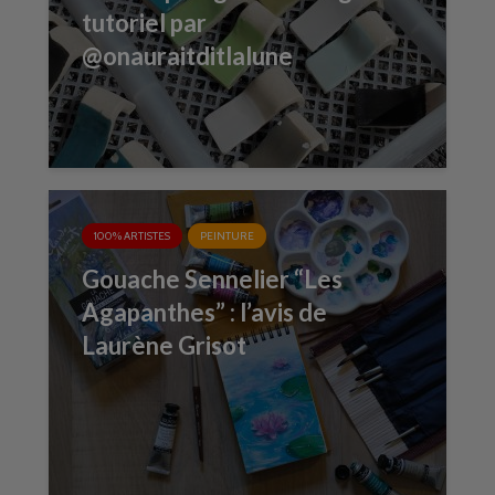
tutoriel par
@onauraitditlalune
100% ARTISTES
PEINTURE
Gouache Sennelier “Les
Agapanthes” : l’avis de
Laurène Grisot