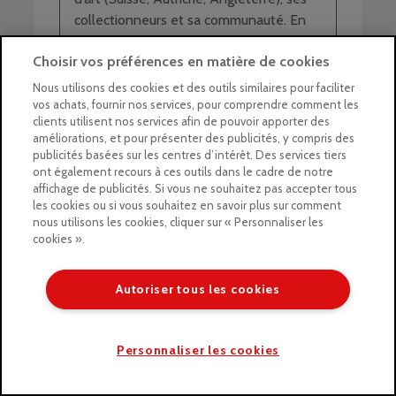
collectionneurs et sa communauté. En
2009, Amylee fonde amylee.fr : atelier
Choisir vos préférences en matière de cookies
Conseil pour artistes devenu organisme
de Formation certifié Qualiopi. Elle
Nous utilisons des cookies et des outils similaires pour faciliter
partage son métier d’artiste peintre
vos achats, fournir nos services, pour comprendre comment les
clients utilisent nos services afin de pouvoir apporter des
dans des articles blog, des guides à
améliorations, et pour présenter des publicités, y compris des
télécharger, des coachings et des
publicités basées sur les centres d’intérêt. Des services tiers
formations éligibles au CPF pour aider
ont également recours à ces outils dans le cadre de notre
les artistes peintres à se
affichage de publicités. Si vous ne souhaitez pas accepter tous
les cookies ou si vous souhaitez en savoir plus sur comment
professionnaliser dans le monde de l’art.
nous utilisons les cookies, cliquer sur « Personnaliser les
cookies ».
Ses réseaux :
Tableaux d’Amylee
Autoriser tous les cookies
Atelier Conseil pour Artistes
Instagram @amylee.art
Personnaliser les cookies