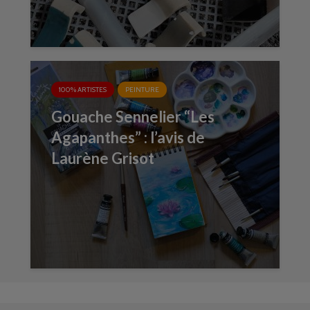
100% ARTISTES
PEINTURE
Gouache Sennelier “Les
Agapanthes” : l’avis de
Laurène Grisot