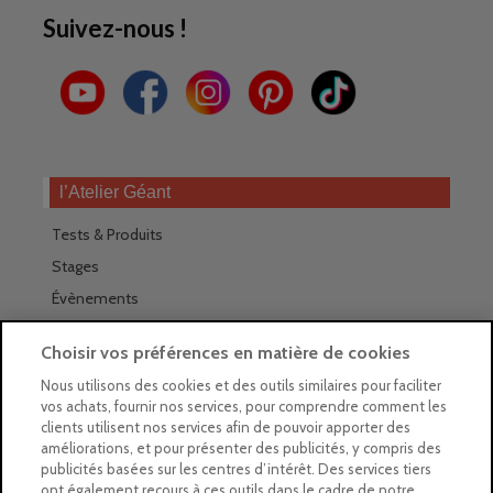
Suivez-nous !
l’Atelier Géant
Tests & Produits
Stages
Évènements
Les magasins Géants
Choisir vos préférences en matière de cookies
Trouver nos magasins
Nous utilisons des cookies et des outils similaires pour faciliter
vos achats, fournir nos services, pour comprendre comment les
La newsletter des magasins
clients utilisent nos services afin de pouvoir apporter des
améliorations, et pour présenter des publicités, y compris des
Feuilleter le Guide
publicités basées sur les centres d’intérêt. Des services tiers
ont également recours à ces outils dans le cadre de notre