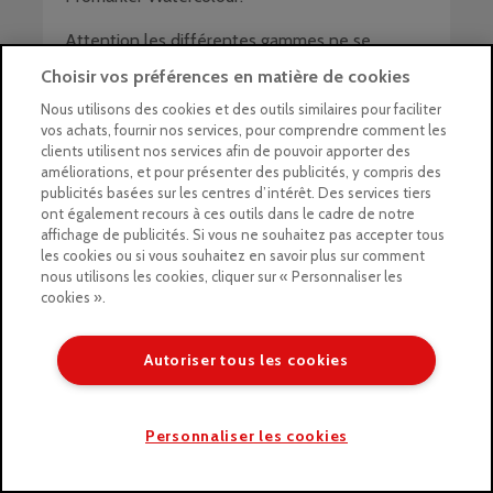
Attention les différentes gammes ne se
mélangent pas entre elles : les feutres à base
Choisir vos préférences en matière de cookies
d’alcool ne se mélangeront pas avec ceux à
Nous utilisons des cookies et des outils similaires pour faciliter
base d’eau.
vos achats, fournir nos services, pour comprendre comment les
clients utilisent nos services afin de pouvoir apporter des
améliorations, et pour présenter des publicités, y compris des
publicités basées sur les centres d’intérêt. Des services tiers
ont également recours à ces outils dans le cadre de notre
affichage de publicités. Si vous ne souhaitez pas accepter tous
les cookies ou si vous souhaitez en savoir plus sur comment
nous utilisons les cookies, cliquer sur « Personnaliser les
cookies ».
Autoriser tous les cookies
Pour en savoir plus et visualiser l’intégralité de
mon test des
Promarker Winsor & Newton
, vous
Personnaliser les cookies
pouvez visualiser ma vidéo sur YouTube qui
comporte l’ensemble de mes tests réalisés dans