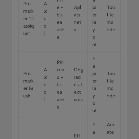
Pro
A
e +
Apl
pi
Tou
mark
lc
bis
ats
er
t le
er “cl
o
ea
net
la
mo
assiq
o
uté
s
y
nde
ue”
l
e
o
ut
P
Pin
a
A
cea
Dég
Pro
pi
Tou
lc
u +
rad
mark
er
t le
o
bis
és, t
er Br
la
mo
o
ea
ext
ush
y
nde
l
uté
ures
o
e
ut
P
Am
a
ate
Eff