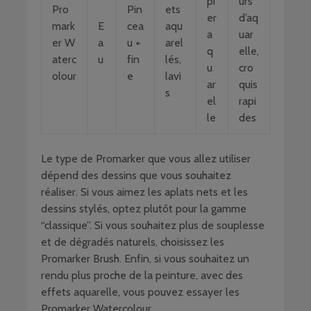
pi
urs
Pro
Pin
ets
er
d’aq
mark
E
cea
aqu
a
uar
er W
a
u +
arel
q
elle,
aterc
u
fin
lés,
u
cro
olour
e
lavi
ar
quis
s
el
rapi
le
des
Le type de Promarker que vous allez utiliser
dépend des dessins que vous souhaitez
réaliser. Si vous aimez les aplats nets et les
dessins stylés, optez plutôt pour la gamme
“classique”. Si vous souhaitez plus de souplesse
et de dégradés naturels, choisissez les
Promarker Brush. Enfin, si vous souhaitez un
rendu plus proche de la peinture, avec des
effets aquarelle, vous pouvez essayer les
Promarker Watercolour.