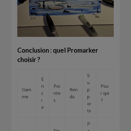
Conclusion : quel Promarker
choisir ?
S
E
u
n
Poi
Pou
Gam
Ren
p
c
nte
r qui
me
du
p
r
s
?
or
e
ts
P
Fin
a