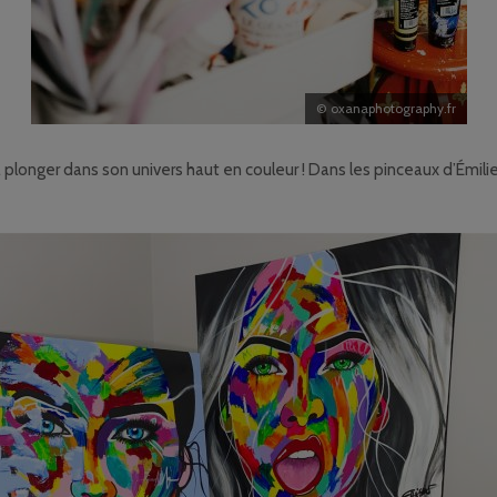
© oxanaphotography.fr
e à plonger dans son univers haut en couleur ! Dans les pinceaux d’Émil