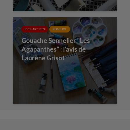
100% ARTISTES
PEINTURE
Gouache Sennelier “Les
Agapanthes” : l’avis de
Laurène Grisot