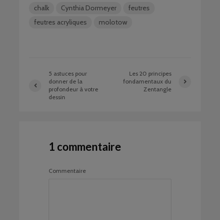
chalk
Cynthia Dormeyer
feutres
feutres acryliques
molotow
5 astuces pour
Les 20 principes
donner de la
fondamentaux du
profondeur à votre
Zentangle
dessin
1 commentaire
Commentaire