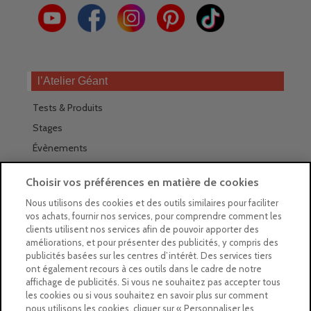
l’Atelier Géant
Tests & Produits
Stages
Évènements
Les magasins Géants
Choisir vos préférences en matière de cookies
Trouver nos magasins
Nous utilisons des cookies et des outils similaires pour faciliter
vos achats, fournir nos services, pour comprendre comment les
La newsletter des magasins
clients utilisent nos services afin de pouvoir apporter des
améliorations, et pour présenter des publicités, y compris des
Feuilleter le Guide
publicités basées sur les centres d’intérêt. Des services tiers
ont également recours à ces outils dans le cadre de notre
Gratuit : intégrer le Guide
affichage de publicités. Si vous ne souhaitez pas accepter tous
les cookies ou si vous souhaitez en savoir plus sur comment
Marques Beaux-Arts
nous utilisons les cookies, cliquer sur « Personnaliser les