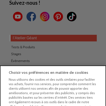
Suivez-nous !
l’Atelier Géant
Tests & Produits
Stages
Évènements
Les magasins Géants
Choisir vos préférences en matière de cookies
Trouver nos magasins
Nous utilisons des cookies et des outils similaires pour faciliter
vos achats, fournir nos services, pour comprendre comment les
La newsletter des magasins
clients utilisent nos services afin de pouvoir apporter des
améliorations, et pour présenter des publicités, y compris des
Feuilleter le Guide
publicités basées sur les centres d’intérêt. Des services tiers
ont également recours à ces outils dans le cadre de notre
Gratuit : intégrer le Guide