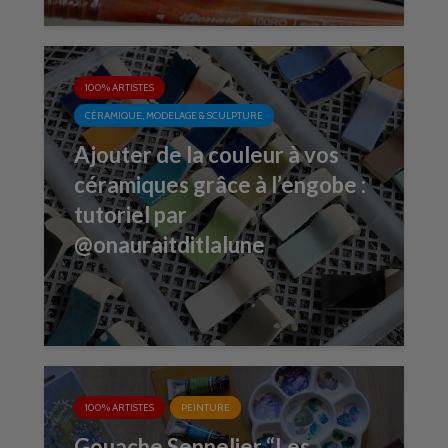
100% ARTISTES
CÉRAMIQUE, MODELAGE & SCULPTURE
Ajouter de la couleur à vos
céramiques grâce à l’engobe :
tutoriel par
@onauraitditlalune
100% ARTISTES
PEINTURE
Gouache Sennelier “Les