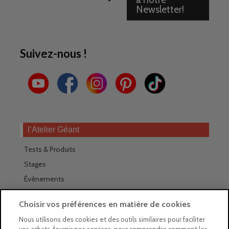
Newsletter!
Suivez-nous !
l’Atelier Géant
Tests & Produits
Stages
Évènements
Les magasins Géants
Choisir vos préférences en matière de cookies
Trouver nos magasins
Nous utilisons des cookies et des outils similaires pour faciliter