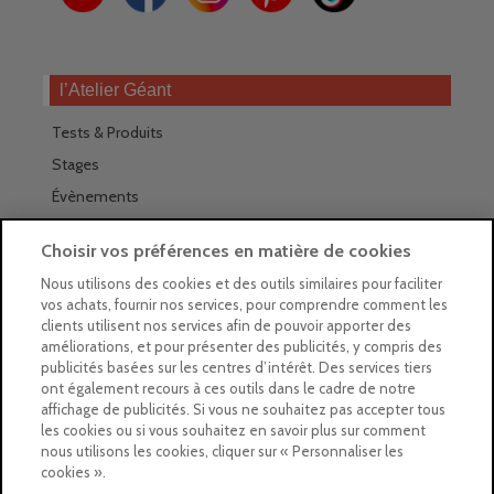
l’Atelier Géant
Tests & Produits
Stages
Évènements
Les magasins Géants
Choisir vos préférences en matière de cookies
Trouver nos magasins
Nous utilisons des cookies et des outils similaires pour faciliter
vos achats, fournir nos services, pour comprendre comment les
La newsletter des magasins
clients utilisent nos services afin de pouvoir apporter des
améliorations, et pour présenter des publicités, y compris des
Feuilleter le Guide
publicités basées sur les centres d’intérêt. Des services tiers
ont également recours à ces outils dans le cadre de notre
Gratuit : intégrer le Guide
affichage de publicités. Si vous ne souhaitez pas accepter tous
les cookies ou si vous souhaitez en savoir plus sur comment
Marques Beaux-Arts
nous utilisons les cookies, cliquer sur « Personnaliser les
cookies ».
Matériel pour l’aquarelle