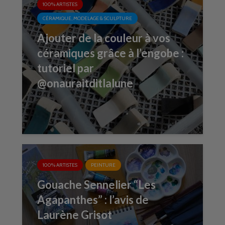
100% ARTISTES
CÉRAMIQUE, MODELAGE & SCULPTURE
Ajouter de la couleur à vos
céramiques grâce à l’engobe :
tutoriel par
@onauraitditlalune
100% ARTISTES
PEINTURE
Gouache Sennelier “Les
Agapanthes” : l’avis de
Laurène Grisot