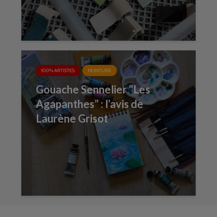
100% ARTISTES
PEINTURE
Gouache Sennelier “Les
Agapanthes” : l’avis de
Laurène Grisot