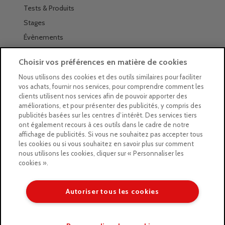
Tests & Produits
Stages
Évènements
Les magasins Géants
Choisir vos préférences en matière de cookies
Trouver nos magasins
Nous utilisons des cookies et des outils similaires pour faciliter
vos achats, fournir nos services, pour comprendre comment les
La newsletter des magasins
clients utilisent nos services afin de pouvoir apporter des
améliorations, et pour présenter des publicités, y compris des
Feuilleter le Guide
publicités basées sur les centres d’intérêt. Des services tiers
ont également recours à ces outils dans le cadre de notre
Gratuit : intégrer le Guide
affichage de publicités. Si vous ne souhaitez pas accepter tous
les cookies ou si vous souhaitez en savoir plus sur comment
Marques Beaux-Arts
nous utilisons les cookies, cliquer sur « Personnaliser les
cookies ».
Matériel pour l’aquarelle
Matériel pour l’acrylique
Autoriser tous les cookies
Matériel pour l’huile
Copyright © 2026 LE GEANT DES BEAUX ARTS