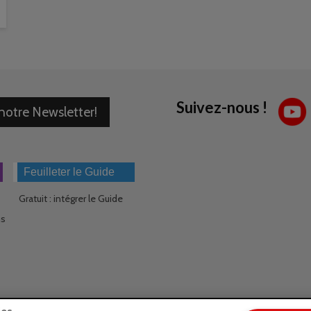
Suivez-nous !
 notre Newsletter!
Feuilleter le Guide
Gratuit : intégrer le Guide
ns
ies