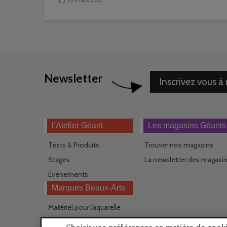
Newsletter
Inscrivez vous à
l’Atelier Géant
Les magasins Géants
Tests & Produits
Trouver nos magasins
Stages
La newsletter des magasi
Évènements
Marques Beaux-Arts
Matériel pour l’aquarelle
Matériel pour l’acrylique
Choisir vos préférences en matière de cook