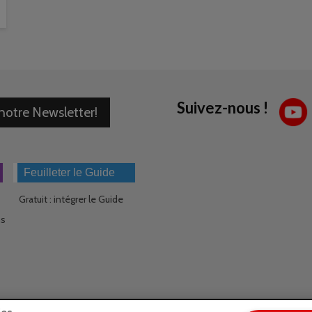
Suivez-nous !
 notre Newsletter!
Feuilleter le Guide
Gratuit : intégrer le Guide
ns
ies