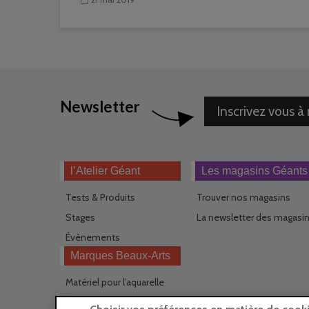
Newsletter
Inscrivez vous à
l’Atelier Géant
Les magasins Géants
Tests & Produits
Trouver nos magasins
Stages
La newsletter des magasi
Évènements
Marques Beaux-Arts
Matériel pour l’aquarelle
Matériel pour l’acrylique
Choisir vos préférences en matière de cook