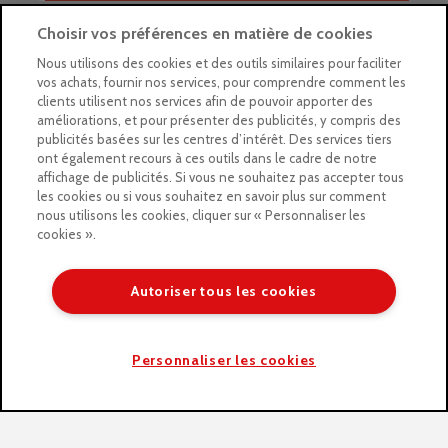
Tests & Produits
Choisir vos préférences en matière de cookies
Stages
Nous utilisons des cookies et des outils similaires pour faciliter
Évènements
vos achats, fournir nos services, pour comprendre comment les
clients utilisent nos services afin de pouvoir apporter des
Les magasins Géants
améliorations, et pour présenter des publicités, y compris des
publicités basées sur les centres d’intérêt. Des services tiers
Trouver nos magasins
ont également recours à ces outils dans le cadre de notre
affichage de publicités. Si vous ne souhaitez pas accepter tous
La newsletter des magasins
les cookies ou si vous souhaitez en savoir plus sur comment
nous utilisons les cookies, cliquer sur « Personnaliser les
Feuilleter le Guide
cookies ».
Gratuit : intégrer le Guide
Autoriser tous les cookies
Marques Beaux-Arts
Matériel pour l’aquarelle
Personnaliser les cookies
Matériel pour l’acrylique
Matériel pour l’huile