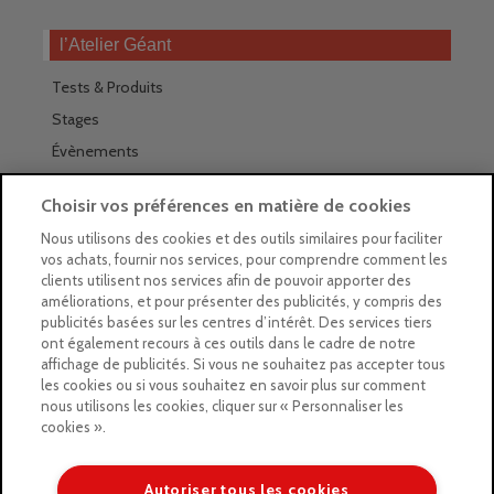
l’Atelier Géant
Tests & Produits
Stages
Évènements
Les magasins Géants
Choisir vos préférences en matière de cookies
Trouver nos magasins
Nous utilisons des cookies et des outils similaires pour faciliter
vos achats, fournir nos services, pour comprendre comment les
La newsletter des magasins
clients utilisent nos services afin de pouvoir apporter des
améliorations, et pour présenter des publicités, y compris des
Feuilleter le Guide
publicités basées sur les centres d’intérêt. Des services tiers
ont également recours à ces outils dans le cadre de notre
Gratuit : intégrer le Guide
affichage de publicités. Si vous ne souhaitez pas accepter tous
les cookies ou si vous souhaitez en savoir plus sur comment
Marques Beaux-Arts
nous utilisons les cookies, cliquer sur « Personnaliser les
cookies ».
Matériel pour l’aquarelle
Matériel pour l’acrylique
Autoriser tous les cookies