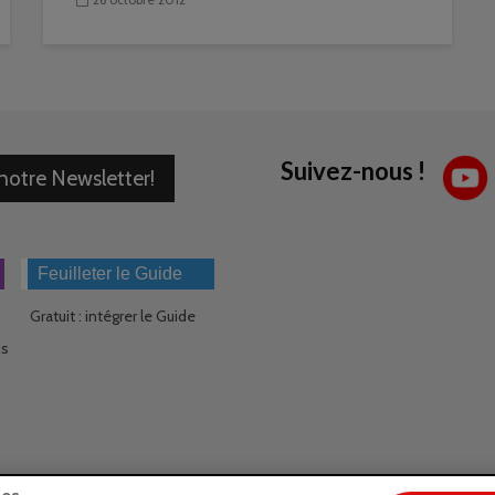
Suivez-nous !
 notre Newsletter!
Feuilleter le Guide
Gratuit : intégrer le Guide
ns
ies