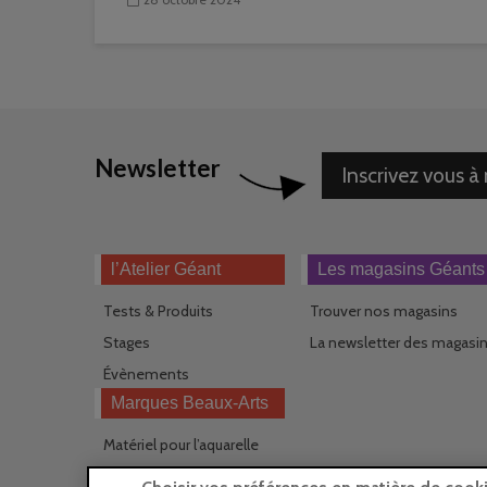
Newsletter
Inscrivez vous à
l’Atelier Géant
Les magasins Géants
Tests & Produits
Trouver nos magasins
Stages
La newsletter des magasi
Évènements
Marques Beaux-Arts
Matériel pour l’aquarelle
Matériel pour l’acrylique
Choisir vos préférences en matière de cook