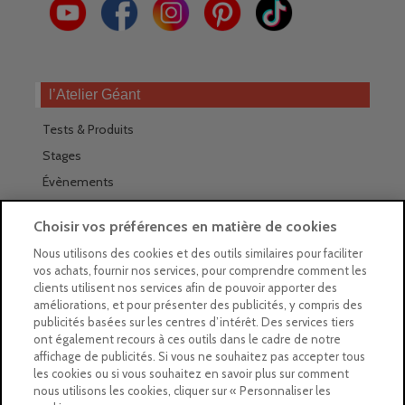
l’Atelier Géant
Tests & Produits
Stages
Évènements
Les magasins Géants
Choisir vos préférences en matière de cookies
Trouver nos magasins
Nous utilisons des cookies et des outils similaires pour faciliter
vos achats, fournir nos services, pour comprendre comment les
La newsletter des magasins
clients utilisent nos services afin de pouvoir apporter des
améliorations, et pour présenter des publicités, y compris des
Feuilleter le Guide
publicités basées sur les centres d’intérêt. Des services tiers
ont également recours à ces outils dans le cadre de notre
Gratuit : intégrer le Guide
affichage de publicités. Si vous ne souhaitez pas accepter tous
les cookies ou si vous souhaitez en savoir plus sur comment
Marques Beaux-Arts
nous utilisons les cookies, cliquer sur « Personnaliser les