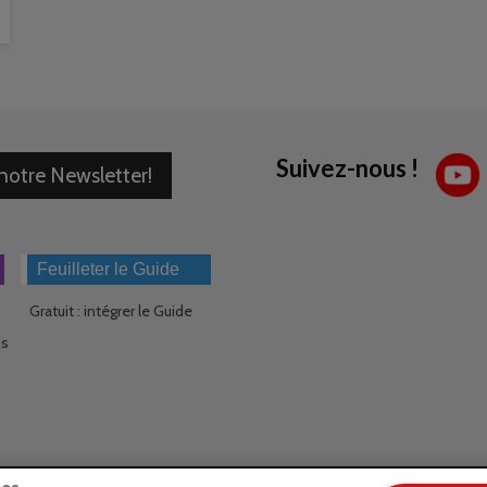
Suivez-nous !
 notre Newsletter!
Feuilleter le Guide
Gratuit : intégrer le Guide
ns
ies