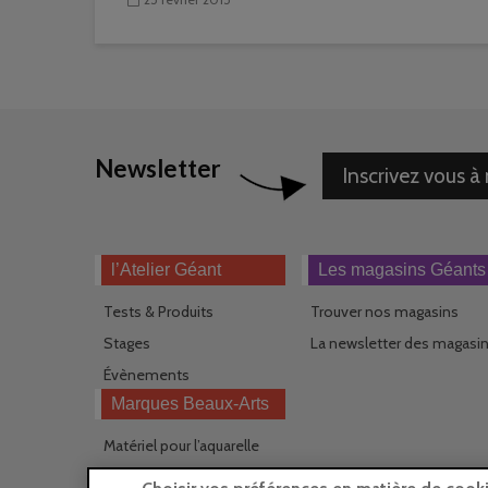
Newsletter
Inscrivez vous à
l’Atelier Géant
Les magasins Géants
Tests & Produits
Trouver nos magasins
Stages
La newsletter des magasi
Évènements
Marques Beaux-Arts
Matériel pour l’aquarelle
Matériel pour l’acrylique
Choisir vos préférences en matière de cook