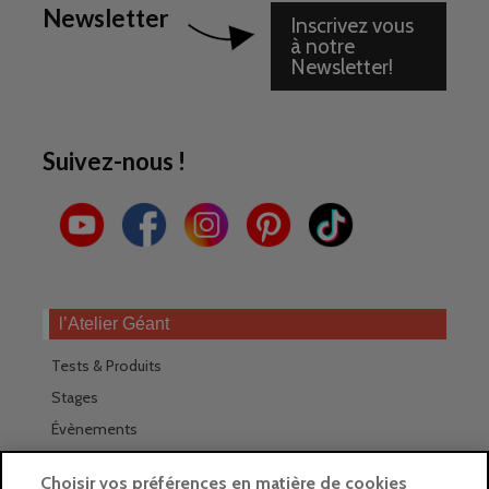
Newsletter
Inscrivez vous
à notre
Newsletter!
Suivez-nous !
l’Atelier Géant
Tests & Produits
Stages
Évènements
Les magasins Géants
Choisir vos préférences en matière de cookies