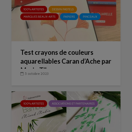
100% ARTISTES
DESSIN PASTELS
MARQUES BEAUX-ARTS
PAPIERS
PINCEAUX
Test crayons de couleurs
aquarellables Caran d’Ache par
Marie Tiburce
5 octobre 2023
100% ARTISTES
ASSOCIATIONS ET PARTENAIRES