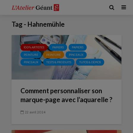
Tag - Hahnemühle
100% ARTISTES
PAPIERS
PAPIERS
PEINTURE
PEINTURE
PINCEAUX
PINCEAUX
TESTS & PRODUITS
TUTOS & DÉMOS
Comment personnaliser son
marque-page avec l’aquarelle ?
22 avril 2024