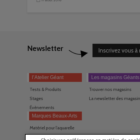
Newsletter
Inscrivez vous à
l’Atelier Géant
Les magasins Géants
Tests & Produits
Trouver nos magasins
Stages
La newsletter des magasi
Évènements
Marques Beaux-Arts
Matériel pour l’aquarelle
Matériel pour l’acrylique
Choisir vos préférences en matière de cook