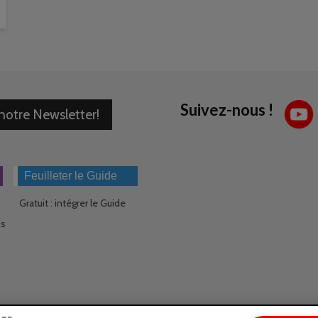
Suivez-nous !
 notre Newsletter!
Feuilleter le Guide
Gratuit : intégrer le Guide
ns
ies