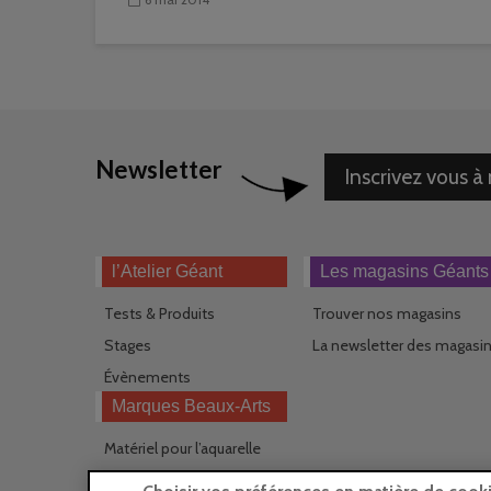
Newsletter
Inscrivez vous à
l’Atelier Géant
Les magasins Géants
Tests & Produits
Trouver nos magasins
Stages
La newsletter des magasi
Évènements
Marques Beaux-Arts
Matériel pour l’aquarelle
Matériel pour l’acrylique
Choisir vos préférences en matière de cook