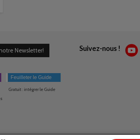
Suivez-nous !
 notre Newsletter!
Feuilleter le Guide
Gratuit : intégrer le Guide
ns
ies