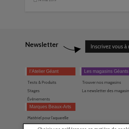
Newsletter
Inscrivez vous à
l’Atelier Géant
Les magasins Géants
Tests & Produits
Trouver nos magasins
Stages
La newsletter des magasi
Évènements
Marques Beaux-Arts
Matériel pour l’aquarelle
Matériel pour l’acrylique
Choisir vos préférences en matière de cook