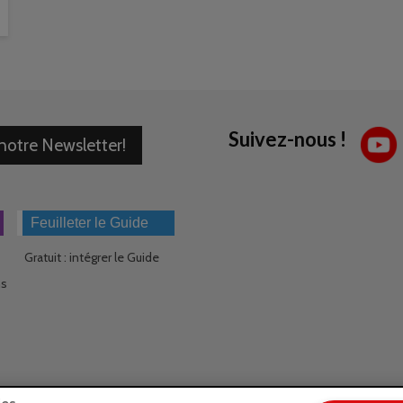
Suivez-nous !
 notre Newsletter!
Feuilleter le Guide
Gratuit : intégrer le Guide
ns
ies