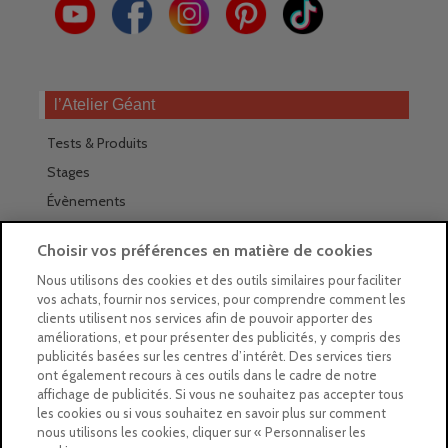
l’Atelier Géant
Tests & Produits
Stages
Évènements
Les magasins Géants
Choisir vos préférences en matière de cookies
Trouver nos magasins
Nous utilisons des cookies et des outils similaires pour faciliter
vos achats, fournir nos services, pour comprendre comment les
La newsletter des magasins
clients utilisent nos services afin de pouvoir apporter des
améliorations, et pour présenter des publicités, y compris des
Feuilleter le Guide
publicités basées sur les centres d’intérêt. Des services tiers
ont également recours à ces outils dans le cadre de notre
Gratuit : intégrer le Guide
affichage de publicités. Si vous ne souhaitez pas accepter tous
les cookies ou si vous souhaitez en savoir plus sur comment
Marques Beaux-Arts
nous utilisons les cookies, cliquer sur « Personnaliser les