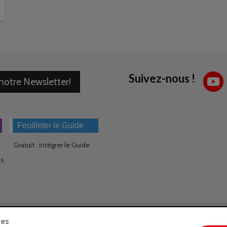
Suivez-nous !
 notre Newsletter!
Feuilleter le Guide
Gratuit : intégrer le Guide
ns
ies