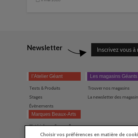
Newsletter
Inscrivez vous à
l’Atelier Géant
Les magasins Géants
Tests & Produits
Trouver nos magasins
Stages
La newsletter des magasi
Évènements
Marques Beaux-Arts
Matériel pour l’aquarelle
Choisir vos préférences en matière de cook
Matériel pour l’acrylique